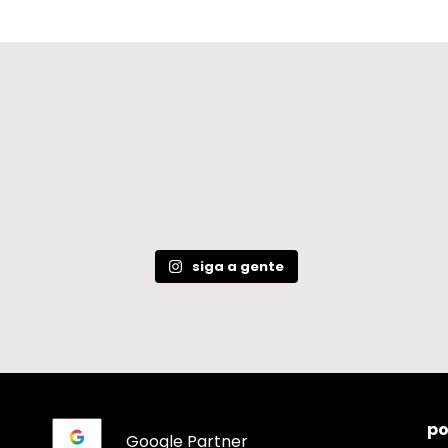
siga a gente
po
Google Partner