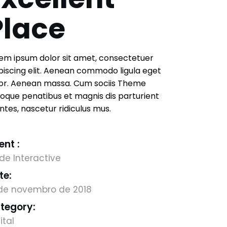
Place
em ipsum dolor sit amet, consectetuer
piscing elit. Aenean commodo ligula eget
or. Aenean massa. Cum sociis Theme
oque penatibus et magnis dis parturient
tes, nascetur ridiculus mus.
ent :
de Interactive
te:
 de novembro de 2018
tegory:
ital