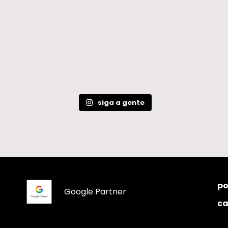
siga a gente
po
Google Partner
ca