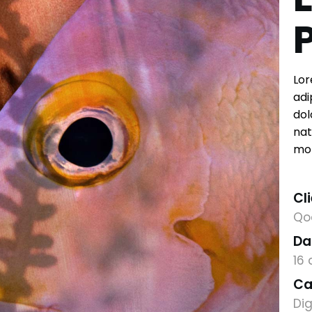
Lor
adi
dol
nat
mon
Cli
Qo
Da
16
Ca
Dig