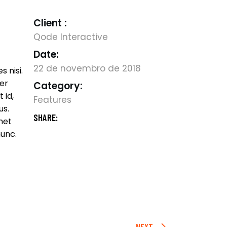
Client :
Qode Interactive
Date:
22 de novembro de 2018
s nisi.
er
Category:
 id,
Features
us.
SHARE:
amet
nunc.
NEXT