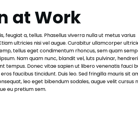
n at Work
, feugiat a, tellus. Phasellus viverra nulla ut metus varius
iam ultricies nisi vel augue. Curabitur ullamcorper ultricie
 temp, tellus eget condimentum rhoncus, sem quam semp
ipsum. Nam quam nunc, blandit vel, luts pulvinar, hendrerit
t tempus. Donec vitae sapien ut libero venenatis fauci b
eros faucibus tincidunt. Duis leo. Sed fringilla mauris sit 
onsequat, leo eget bibendum sodales, augue velit cursus 
sque eu pretium sem.