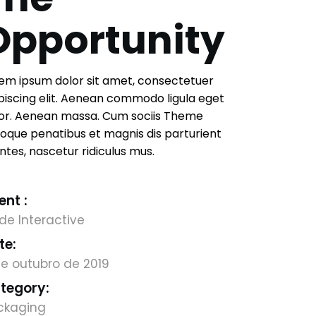
Opportunity
em ipsum dolor sit amet, consectetuer
piscing elit. Aenean commodo ligula eget
or. Aenean massa. Cum sociis Theme
oque penatibus et magnis dis parturient
tes, nascetur ridiculus mus.
ent :
de Interactive
te:
e outubro de 2019
tegory:
ckaging