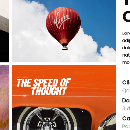
Lor
adi
dol
nat
mon
Cli
Qo
Da
3 d
Ca
Pa